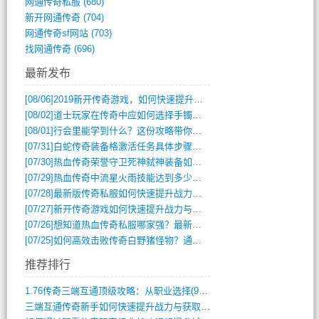
网通传奇私服
(680)
新开网通传奇
(704)
网通传奇sf网站
(703)
找网通传奇
(696)
最新发布
[08/06]
2019新开传奇游戏，如何快速提升角色等级？
[08/02]
道士玩家在传奇中应如何选择手镯装备？
[08/01]
行会里能学到什么？这份攻略带你全掌握
[07/31]
白蛇传奇装备格激活任务具体步骤是什么？如何完成？
[07/30]
热血传奇荣誉守卫死神弑神装备如何获取与佩戴攻略？
[07/29]
热血传奇中流星火雨技能达到多少级可以开始练装备？
[07/28]
最新版传奇私服如何快速提升战力与获取稀有装备？
[07/27]
新开传奇游戏如何快速提升战力与获取稀有装备？
[07/26]
想知道热血传奇私服哪家强？最新排行榜攻略全解析
[07/25]
如何高效击败传奇白野猪怪物？通关技巧全解析
推荐排行
1.76传奇三端互通顶级攻略：从职业选择(972)
三端互通传奇新手如何快速提升战力与获取稀(379)