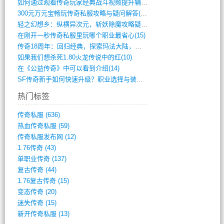
如何通过观看传奇玩家经典战斗视频提升辅助(661)
300元万元宝畅玩传奇私服攻略与疑问解答(828)
轻之幻想乡：纵横异次元，斩妖除魔攻略疑云(404)
在刚开一秒传奇私服里玩哪个职业最省心(15)
传奇18周年：回归经典，探索玛法大陆，寻(798)
如果我们想杀死1.80火龙传说中的红(10)
在《公益传奇》中可以看到介绍(14)
SF传奇新手如何快速升级？职业选择与装备(711)
热门标签
传奇私服
(636)
热血传奇私服
(59)
传奇私服发布网
(12)
1.76传奇
(43)
单职业传奇
(137)
复古传奇
(44)
1.76复古传奇
(15)
变态传奇
(20)
迷失传奇
(15)
新开传奇私服
(13)