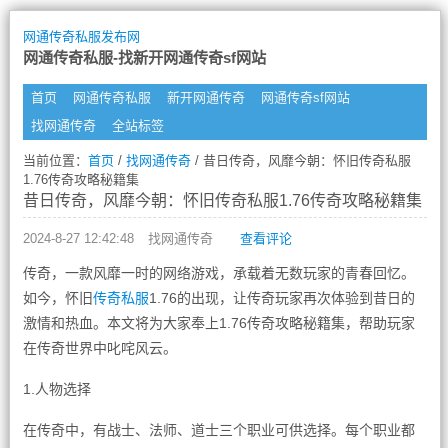
网通传奇私服发布网
网通传奇私服-找新开网通传奇sf网站
首页
网通传奇私服
新开网通传奇
网通传奇sf网站
找网通传奇
全站标签
当前位置：
首页
/
找网通传奇
/ 昔日传奇，风靡今朝：怀旧传奇私服
1.76传奇攻略秘籍集
昔日传奇，风靡今朝：怀旧传奇私服1.76传奇攻略秘籍集
2024-8-27 12:42:48
找网通传奇
查看评论
传奇，一款风靡一时的网络游戏，承载着无数玩家的青春回忆。
如今，怀旧
传奇私服
1.76的出现，让传奇玩家再次体验到昔日的
激情和热血。本文将为大家奉上1.76传奇攻略秘籍集，帮助玩家
在传奇世界中叱咤风云。
1.人物选择
在传奇中，有战士、法师、道士三个职业可供选择。每个职业都