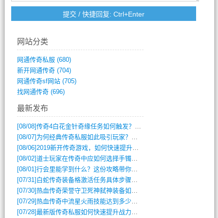
网站分类
网通传奇私服
(680)
新开网通传奇
(704)
网通传奇sf网站
(705)
找网通传奇
(696)
最新发布
[08/08]
传奇4白花金针奇缘任务如何触发？完整攻略解析
[08/07]
为何经典传奇私服如此吸引玩家？深度攻略解析
[08/06]
2019新开传奇游戏，如何快速提升角色等级？
[08/02]
道士玩家在传奇中应如何选择手镯装备？
[08/01]
行会里能学到什么？这份攻略带你全掌握
[07/31]
白蛇传奇装备格激活任务具体步骤是什么？如何完成？
[07/30]
热血传奇荣誉守卫死神弑神装备如何获取与佩戴攻略？
[07/29]
热血传奇中流星火雨技能达到多少级可以开始练装备？
[07/28]
最新版传奇私服如何快速提升战力与获取稀有装备？