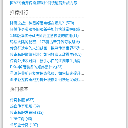
[07/27]
新开传奇游戏如何快速提升战力与获取稀有装备？
推荐排行
降魔之战：神器掉落点都在哪儿？(579)
轩辕传奇私服怀旧服新手如何快速掌握职业选(993)
1.80版本传奇sf法师要注意技能的使用(11)
玛法大陆的秘密：176复古新开传奇攻略大(486)
传奇征途中的未知谜团：探寻传奇世界不为人(595)
传奇私服巅峰对决：如何打造无敌霸主(403)
传奇外挂及时雨：新手小白的江湖求生指南(802)
PK中掉落装备的顺序是什么(23)
重温经典新开复古传奇私服，如何快速提升等(392)
血染苍龙传奇战力提升缓慢如何快速突破瓶颈(654)
热门标签
传奇私服
(637)
热血传奇私服
(59)
传奇私服发布网
(12)
1.76传奇
(43)
单职业传奇
(137)