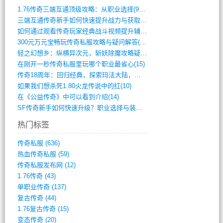
1.76传奇三端互通顶级攻略：从职业选择(972)
三端互通传奇新手如何快速提升战力与获取稀(379)
如何通过观看传奇玩家经典战斗视频提升辅助(661)
300元万元宝畅玩传奇私服攻略与疑问解答(828)
轻之幻想乡：纵横异次元，斩妖除魔攻略疑云(404)
在刚开一秒传奇私服里玩哪个职业最省心(15)
传奇18周年：回归经典，探索玛法大陆，寻(798)
如果我们想杀死1.80火龙传说中的红(10)
在《公益传奇》中可以看到介绍(14)
SF传奇新手如何快速升级？职业选择与装备(711)
热门标签
传奇私服
(636)
热血传奇私服
(59)
传奇私服发布网
(12)
1.76传奇
(43)
单职业传奇
(137)
复古传奇
(44)
1.76复古传奇
(15)
变态传奇
(20)