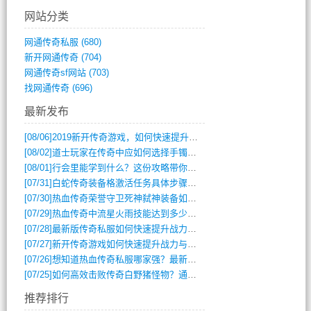
网站分类
网通传奇私服
(680)
新开网通传奇
(704)
网通传奇sf网站
(703)
找网通传奇
(696)
最新发布
[08/06]
2019新开传奇游戏，如何快速提升角色等级？
[08/02]
道士玩家在传奇中应如何选择手镯装备？
[08/01]
行会里能学到什么？这份攻略带你全掌握
[07/31]
白蛇传奇装备格激活任务具体步骤是什么？如何完成？
[07/30]
热血传奇荣誉守卫死神弑神装备如何获取与佩戴攻略？
[07/29]
热血传奇中流星火雨技能达到多少级可以开始练装备？
[07/28]
最新版传奇私服如何快速提升战力与获取稀有装备？
[07/27]
新开传奇游戏如何快速提升战力与获取稀有装备？
[07/26]
想知道热血传奇私服哪家强？最新排行榜攻略全解析
[07/25]
如何高效击败传奇白野猪怪物？通关技巧全解析
推荐排行