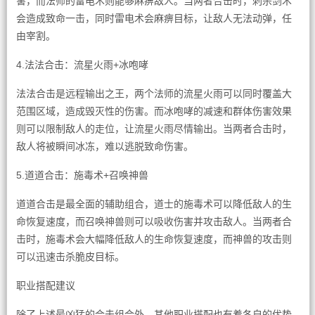
害，而法师的雷电术则能够麻痹敌人。当两者合击时，刺杀剑术
会造成致命一击，同时雷电术会麻痹目标，让敌人无法动弹，任
由宰割。
4.法法合击：流星火雨+冰咆哮
法法合击是远程输出之王，两个法师的流星火雨可以同时覆盖大
范围区域，造成毁灭性的伤害。而冰咆哮的减速和群体伤害效果
则可以限制敌人的走位，让流星火雨尽情输出。当两者合击时，
敌人将被瞬间冰冻，难以逃脱致命伤害。
5.道道合击：施毒术+召唤神兽
道道合击是最全面的辅助组合，道士的施毒术可以降低敌人的生
命恢复速度，而召唤神兽则可以吸收伤害并攻击敌人。当两者合
击时，施毒术会大幅降低敌人的生命恢复速度，而神兽的攻击则
可以迅速击杀脆皮目标。
职业搭配建议
除了上述最凶猛的合击组合外，其他职业搭配也有着各自的优势