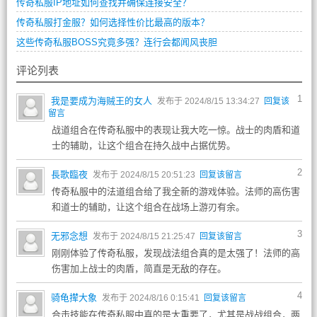
传奇私服IP地址如何查找并确保连接安全？
传奇私服打金服？如何选择性价比最高的版本？
这些传奇私服BOSS究竟多强？连行会都闻风丧胆
评论列表
1
我是要成为海贼王的女人
发布于 2024/8/15 13:34:27
回复该
留言
战道组合在传奇私服中的表现让我大吃一惊。战士的肉盾和道
士的辅助，让这个组合在持久战中占据优势。
2
長歌臨夜
发布于 2024/8/15 20:51:23
回复该留言
传奇私服中的法道组合给了我全新的游戏体验。法师的高伤害
和道士的辅助，让这个组合在战场上游刃有余。
3
无邪念想
发布于 2024/8/15 21:25:47
回复该留言
刚刚体验了传奇私服，发现战法组合真的是太强了！法师的高
伤害加上战士的肉盾，简直是无敌的存在。
4
骑龟撵大象
发布于 2024/8/16 0:15:41
回复该留言
合击技能在传奇私服中真的是太重要了，尤其是战战组合，两