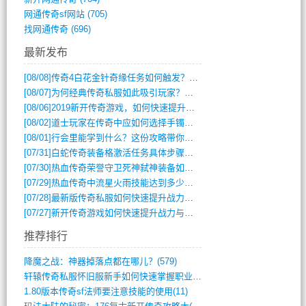
网通传奇sf网站
(705)
找网通传奇
(696)
最新发布
[08/08]
传奇4白花金针奇缘任务如何触发？完整攻略解析
[08/07]
为何经典传奇私服如此吸引玩家？深度攻略解析
[08/06]
2019新开传奇游戏，如何快速提升角色等级？
[08/02]
道士玩家在传奇中应如何选择手镯装备？
[08/01]
行会里能学到什么？这份攻略带你全掌握
[07/31]
白蛇传奇装备格激活任务具体步骤是什么？如何完成？
[07/30]
热血传奇荣誉守卫死神弑神装备如何获取与佩戴攻略？
[07/29]
热血传奇中流星火雨技能达到多少级可以开始练装备？
[07/28]
最新版传奇私服如何快速提升战力与获取稀有装备？
[07/27]
新开传奇游戏如何快速提升战力与获取稀有装备？
推荐排行
降魔之战：神器掉落点都在哪儿？(579)
轩辕传奇私服怀旧服新手如何快速掌握职业选(993)
1.80版本传奇sf法师要注意技能的使用(11)