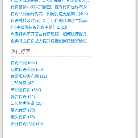
玛法大陆的秘密：176复古新开传奇攻略大(486)
传奇征途中的未知谜团：探寻传奇世界不为人(595)
传奇私服巅峰对决：如何打造无敌霸主(403)
传奇外挂及时雨：新手小白的江湖求生指南(802)
PK中掉落装备的顺序是什么(23)
重温经典新开复古传奇私服，如何快速提升等(392)
血染苍龙传奇战力提升缓慢如何快速突破瓶颈(654)
热门标签
传奇私服
(637)
热血传奇私服
(59)
传奇私服发布网
(12)
1.76传奇
(43)
单职业传奇
(137)
复古传奇
(44)
1.76复古传奇
(15)
变态传奇
(20)
迷失传奇
(15)
新开传奇私服
(13)