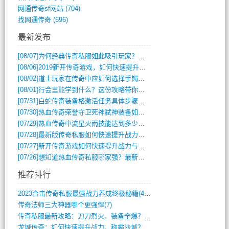
网通传奇sf网站
(704)
找网通传奇
(696)
最新发布
[08/07]
为何经典传奇私服如此吸引玩家？深度攻略解析
[08/06]
2019新开传奇游戏，如何快速提升角色等级？
[08/02]
道士玩家在传奇中应如何选择手镯装备？
[08/01]
行会里能学到什么？这份攻略带你全掌握
[07/31]
白蛇传奇装备格激活任务具体步骤是什么？如何完成？
[07/30]
热血传奇荣誉守卫死神弑神装备如何获取与佩戴攻略？
[07/29]
热血传奇中流星火雨技能达到多少级可以开始练装备？
[07/28]
最新版传奇私服如何快速提升战力与获取稀有装备？
[07/27]
新开传奇游戏如何快速提升战力与获取稀有装备？
[07/26]
想知道热血传奇私服哪家强？最新排行榜攻略全解析
推荐排行
2023合击传奇私服最强战力养成终极秘籍(428)
传奇法师三大神器哪个更强悍(7)
传奇私服最新攻略：刀刀烈火，装备全爆？攻(813)
龙城传奇：如何快速提升战力，称霸沙城？(802)