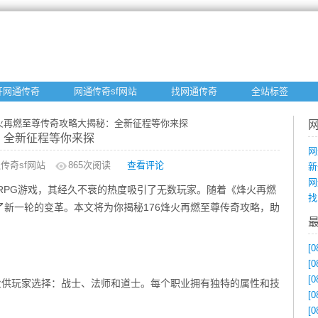
开网通传奇
网通传奇sf网站
找网通传奇
全站标签
6烽火再燃至尊传奇攻略大揭秘：全新征程等你来探
：全新征程等你来探
网
传奇sf网站
865
次阅读
查看评论
新
网
ORPG游戏，其经久不衰的热度吸引了无数玩家。随着《烽火再燃
找
新一轮的变革。本文将为你揭秘176烽火再燃至尊传奇攻略，助
[0
[0
[0
业供玩家选择：战士、法师和道士。每个职业拥有独特的属性和技
[0
[0