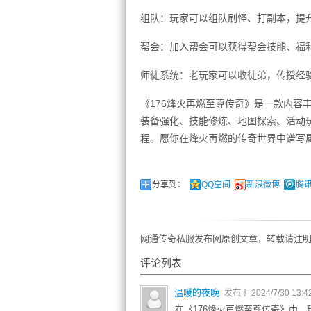
组队：玩家可以组队刷怪、打副本，提
帮会：加入帮会可以获得帮会技能、福
师徒系统：老玩家可以收徒弟，传授经
《176烽火再燃至尊传奇》是一款内容
装备强化、技能修炼、地图探索、活动
程。愿你在烽火再燃的传奇世界中谱写
分享到：
QQ空间
新浪微博
腾
网通传奇私服发布网原创文章，转载请注明
评论列表
温暖的夜晚
发布于 2024/7/30 13:4
在《176烽火再燃至尊传奇》中