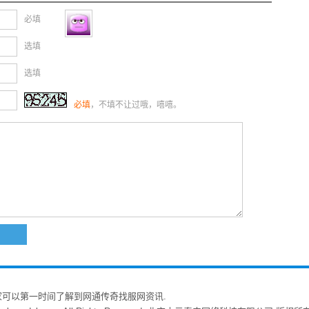
必填
选填
选填
必填
，不填不让过哦，嘻嘻。
家可以第一时间了解到网通传奇找服网资讯.