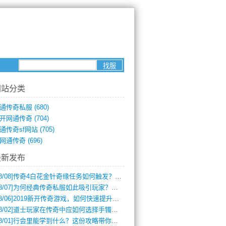
网站分类
通传奇私服
(680)
开网通传奇
(704)
通传奇sf网站
(705)
网通传奇
(696)
最新发布
8/08]
传奇4白花金针奇缘任务如何触发？完整攻略解析
8/07]
为何经典传奇私服如此吸引玩家？深度攻略解析
8/06]
2019新开传奇游戏，如何快速提升角色等级？
8/02]
道士玩家在传奇中应如何选择手镯装备？
8/01]
行会里能学到什么？这份攻略带你全掌握