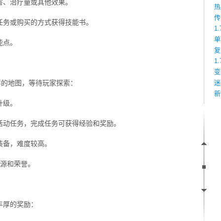
害、治疗量或其他效果。
热
传
任务或购买的方式获得技能书。
1
单
能点。
复
1
变
样的地图，等待玩家探索：
迷
新
升级。
活动任务，完成任务可获得经验和奖励。
装备，难度较高。
资源和荣誉。
丰厚的奖励：