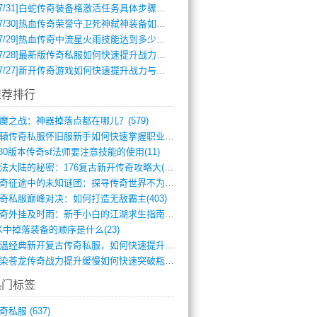
7/31]
白蛇传奇装备格激活任务具体步骤是什么？如何完成？
7/30]
热血传奇荣誉守卫死神弑神装备如何获取与佩戴攻略？
7/29]
热血传奇中流星火雨技能达到多少级可以开始练装备？
7/28]
最新版传奇私服如何快速提升战力与获取稀有装备？
7/27]
新开传奇游戏如何快速提升战力与获取稀有装备？
推荐排行
魔之战：神器掉落点都在哪儿？(579)
轩辕传奇私服怀旧服新手如何快速掌握职业选(993)
.80版本传奇sf法师要注意技能的使用(11)
玛法大陆的秘密：176复古新开传奇攻略大(486)
传奇征途中的未知谜团：探寻传奇世界不为人(595)
奇私服巅峰对决：如何打造无敌霸主(403)
传奇外挂及时雨：新手小白的江湖求生指南(802)
K中掉落装备的顺序是什么(23)
重温经典新开复古传奇私服，如何快速提升等(392)
血染苍龙传奇战力提升缓慢如何快速突破瓶颈(654)
热门标签
奇私服
(637)