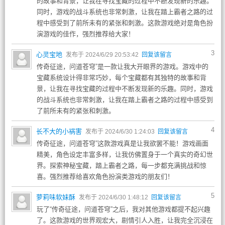
的故事和背景，让我在寻找宝藏的过程中不断发现新的乐趣。
同时，游戏的战斗系统也非常刺激，让我在踏上霸者之路的过
程中感受到了前所未有的紧张和刺激。这款游戏绝对是角色扮
演游戏的佳作，强烈推荐给大家！
3
心灵宝地
发布于 2024/6/29 20:53:42
回复该留言
传奇征途，问道苍穹”是一款让我大开眼界的游戏。游戏中的
宝藏系统设计得非常巧妙，每个宝藏都有其独特的故事和背
景，让我在寻找宝藏的过程中不断发现新的乐趣。同时，游戏
的战斗系统也非常刺激，让我在踏上霸者之路的过程中感受到
了前所未有的紧张和刺激。
4
长不大的小祸害
发布于 2024/6/30 1:24:03
回复该留言
传奇征途，问道苍穹”这款游戏真是让我欲罢不能！游戏画面
精美，角色设定丰富多样，让我仿佛置身于一个真实的奇幻世
界。探索神秘宝藏，踏上霸者之路，每一步都充满挑战和惊
喜。强烈推荐给喜欢角色扮演类游戏的朋友们！
5
萝莉味软妹酥
发布于 2024/6/30 1:48:12
回复该留言
玩了“传奇征途，问道苍穹”之后，我对其他游戏都提不起兴趣
了。这款游戏的世界观宏大，剧情引人入胜，让我完全沉浸在