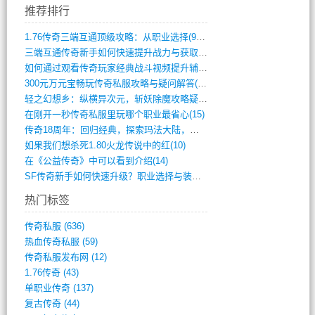
推荐排行
1.76传奇三端互通顶级攻略：从职业选择(972)
三端互通传奇新手如何快速提升战力与获取稀(379)
如何通过观看传奇玩家经典战斗视频提升辅助(661)
300元万元宝畅玩传奇私服攻略与疑问解答(828)
轻之幻想乡：纵横异次元，斩妖除魔攻略疑云(404)
在刚开一秒传奇私服里玩哪个职业最省心(15)
传奇18周年：回归经典，探索玛法大陆，寻(798)
如果我们想杀死1.80火龙传说中的红(10)
在《公益传奇》中可以看到介绍(14)
SF传奇新手如何快速升级？职业选择与装备(711)
热门标签
传奇私服
(636)
热血传奇私服
(59)
传奇私服发布网
(12)
1.76传奇
(43)
单职业传奇
(137)
复古传奇
(44)