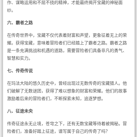
作、谋略运用和不屈不挠的精神，才能最终揭开宝藏的神秘面
纱。
六、霸者之路
在传奇世界中，宝藏不仅代表着财富和声望，更象征着无上的荣
耀。获得宝藏，意味着冒险者们已经踏上了霸者之路。霸者之路
是一条充满挑战和机遇的道路，需要冒险者们具备非凡的勇气、
智慧和实力。
七、传奇传说
在玛法大陆的悠久历史中，曾经出现过无数传奇的宝藏猎人。他
们破解了无数谜团，获得了难以想象的财富和荣耀。他们的故事
激励着后来的冒险者们，不断探索未知，追逐梦想。
八、征途未央
传奇征途永无止境，苍穹之下，还有无数宝藏等待着被揭秘。冒
险者们，准备好踏上征途，谱写属于自己的传奇了吗？