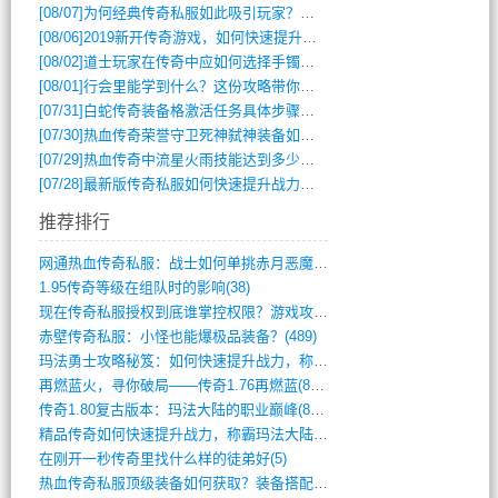
[08/07]
为何经典传奇私服如此吸引玩家？深度攻略解析
[08/06]
2019新开传奇游戏，如何快速提升角色等级？
[08/02]
道士玩家在传奇中应如何选择手镯装备？
[08/01]
行会里能学到什么？这份攻略带你全掌握
[07/31]
白蛇传奇装备格激活任务具体步骤是什么？如何完成？
[07/30]
热血传奇荣誉守卫死神弑神装备如何获取与佩戴攻略？
[07/29]
热血传奇中流星火雨技能达到多少级可以开始练装备？
[07/28]
最新版传奇私服如何快速提升战力与获取稀有装备？
推荐排行
网通热血传奇私服：战士如何单挑赤月恶魔？(311)
1.95传奇等级在组队时的影响(38)
现在传奇私服授权到底谁掌控权限？游戏攻略(789)
赤壁传奇私服：小怪也能爆极品装备？(489)
玛法勇士攻略秘笈：如何快速提升战力，称霸(717)
再燃蓝火，寻你破局——传奇1.76再燃蓝(893)
传奇1.80复古版本：玛法大陆的职业巅峰(873)
精品传奇如何快速提升战力，称霸玛法大陆？(392)
在刚开一秒传奇里找什么样的徒弟好(5)
热血传奇私服顶级装备如何获取？装备搭配与(688)